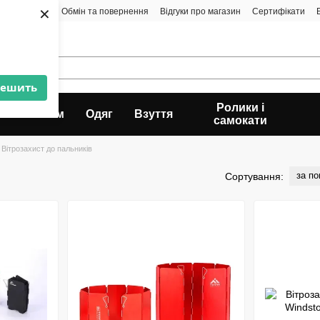
×
а і доставка
Обмін та повернення
Відгуки про магазин
Сертифікати
решить
Ролики і
Альпінізм
Одяг
Взуття
самокати
Вітрозахист до пальників
за п
Сортування: