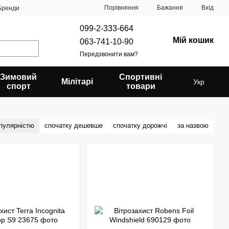
Порівняння
Бажання
Вхід
Бренди
099-2-333-664
Мій кошик
063-741-10-90
Передзвонити вам?
Зимовий
Спортивні
Мілітарі
Укр
спорт
товари
опулярністю
спочатку дешевше
спочатку дорожчі
за назвою