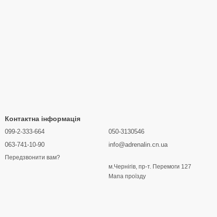
Контактна інформація
099-2-333-664
050-3130546
063-741-10-90
info@adrenalin.cn.ua
Передзвонити вам?
м.Чернігів, пр-т. Перемоги 127
Мапа проїзду