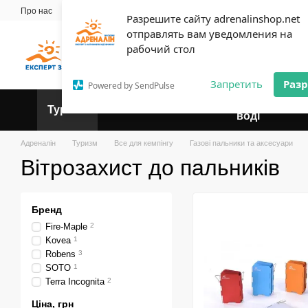
Перейти до основного контенту
Про нас
Майстерня
Прокат
Блог
Контактна інформація
Оплат
Разрешите сайту adrenalinshop.net
Угода користувача
отправлять вам уведомления на
Експерт твого відпочинку
рабочий стол
Запретить
Раз
Powered by SendPulse
Відпочинок на
Туризм
Веломагазин
воді
Адреналін
Туризм
Все для кемпінгу
Газові пальники та аксесуари
Вітрозахист до пальників
Бренд
Fire-Maple
2
Kovea
1
Robens
3
SOTO
1
Terra Incognita
2
Ціна, грн