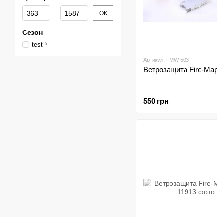
Від Ціна, грн
До Ціна, грн
ОК
Сезон
test
5
Артикул: FMW 503
Ветрозащита Fire-Map
550 грн