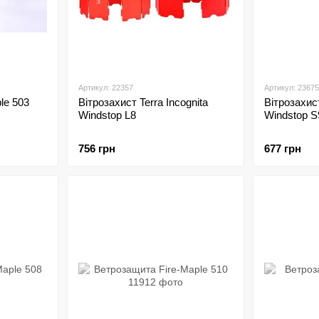
Артикул: 22357
Артикул: 23675
le 503
Вітрозахист Terra Incognita
Вітрозахист
Windstop L8
Windstop S
756 грн
677 грн