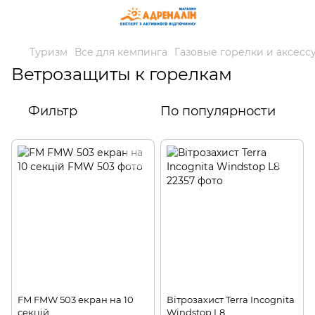
Туризм
Все для кемпинга
Газовые горелки и аксесс
Ветрозащиты к горелкам
Фильтр
По популярности
FM FMW 503 екран на 10
Вітрозахист Terra Incognita
секцій
Windstop L8