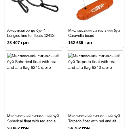
Амортизатор до буя 4m
Мисливський сигнальний буй
bungies line for floats 1241S
Caravella board
28 407 грн
162 639 грн
Мисливський сигнальний буй
Мисливський сигнальний буй
Spherical float with red and alfa
Torpedo float with red and alfa
flag
flag
28 662 грн
34 782 грн