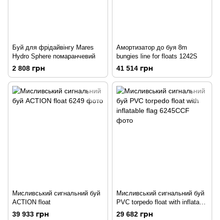
Буй для фрідайвінгу Mares
Амортизатор до буя 8m
Hydro Sphere помаранчевий
bungies line for floats 1242S
2 808 грн
41 514 грн
Мисливський сигнальний буй
Мисливський сигнальний буй
ACTION float
PVC torpedo float with inflatable
flag
39 933 грн
29 682 грн