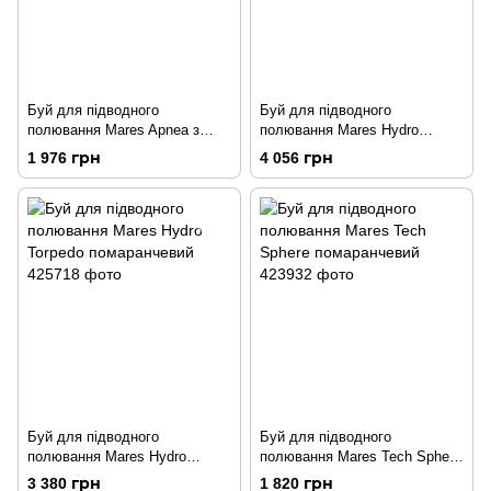
Буй для підводного
Буй для підводного
полювання Mares Apnea з
полювання Mares Hydro
кишенями і тримачами
Torpedo Large помаранчевий
1 976 грн
4 056 грн
спорядження
Буй для підводного
Буй для підводного
полювання Mares Hydro
полювання Mares Tech Sphere
Torpedo помаранчевий
помаранчевий
3 380 грн
1 820 грн