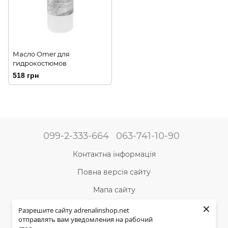
Масло Omer для
гидрокостюмов
518 грн
099-2-333-664
063-741-10-90
Контактна інформація
Повна версія сайту
Мапа сайту
×
©2004-2024 Адреналін –
магазин туристичного
Разрешите сайту adrenalinshop.net
спорядження та товарів для активного відпочинку
отправлять вам уведомления на рабочий