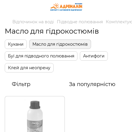
Відпочинок на воді
Підводне полювання
Комплектую
Масло для гідрокостюмів
Кукани
Масло для гідрокостюмів
Буї для підводного полювання
Антифоги
Клей для неопрену
Фільтр
За популярністю