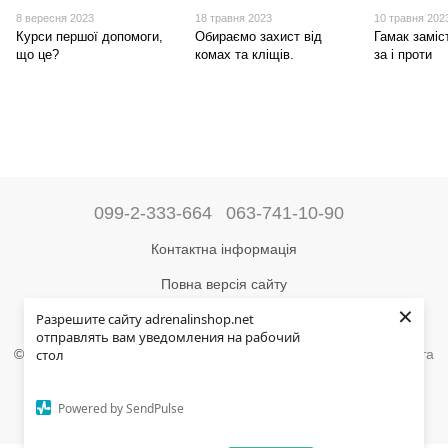
8 вересня 2023
18 травня 2023
10 травня 202
Курси першої допомоги,
Обираємо захист від
Гамак заміс
що це?
комах та кліщів.
за і проти
099-2-333-664
063-741-10-90
Контактна інформація
Повна версія сайту
×
Разрешите сайту adrenalinshop.net
Мапа сайту
отправлять вам уведомления на рабочий
©2004-2024 Адреналін –
магазин туристичного спорядження та
стол
товарів для активного відпочинку
Укр
Рус
Powered by SendPulse