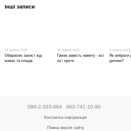
Інші записи
18 травня 2023
10 травня 2023
9 травня 2023
Обираємо захист від
Гамак замість намету - всі
Як вибрати 
комах та кліщів.
за і проти
дитини?
099-2-333-664
063-741-10-90
Контактна інформація
Повна версія сайту