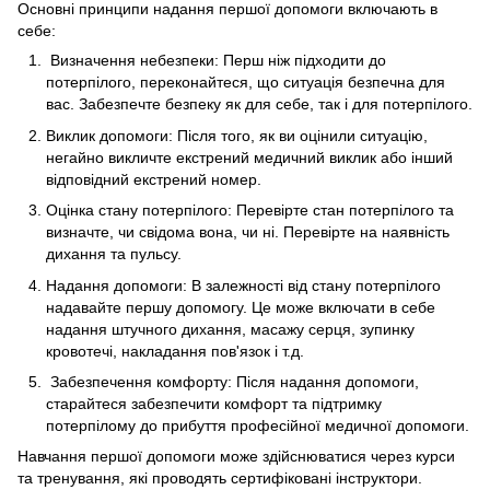
Основні принципи надання першої допомоги включають в
себе:
Визначення небезпеки: Перш ніж підходити до
потерпілого, переконайтеся, що ситуація безпечна для
вас. Забезпечте безпеку як для себе, так і для потерпілого.
Виклик допомоги: Після того, як ви оцінили ситуацію,
негайно викличте екстрений медичний виклик або інший
відповідний екстрений номер.
Оцінка стану потерпілого: Перевірте стан потерпілого та
визначте, чи свідома вона, чи ні. Перевірте на наявність
дихання та пульсу.
Надання допомоги: В залежності від стану потерпілого
надавайте першу допомогу. Це може включати в себе
надання штучного дихання, масажу серця, зупинку
кровотечі, накладання пов'язок і т.д.
Забезпечення комфорту: Після надання допомоги,
старайтеся забезпечити комфорт та підтримку
потерпілому до прибуття професійної медичної допомоги.
Навчання першої допомоги може здійснюватися через курси
та тренування, які проводять сертифіковані інструктори.