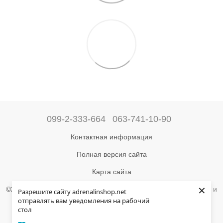
099-2-333-664
063-741-10-90
Контактная информация
Полная версия сайта
Карта сайта
×
©2004-2024 Адреналин –
магазин туристического снаряжения и
Разрешите сайту adrenalinshop.net
товаров для активного отдыха
отправлять вам уведомления на рабочий
стол
Укр
Рус