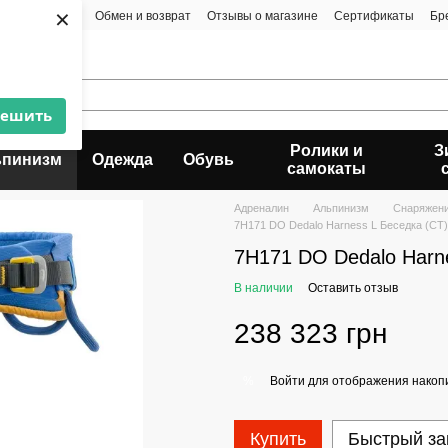
×
та и доставка
Обмен и возврат
Отзывы о магазине
Сертификаты
Бр
решить
Ролики и
З
ьпинизм
Одежда
Обувь
самокаты
Адреналин
Альпинизм
Снаряжени
7H171 DO Dedalo Harness L Беседка (СТ)
7H171 DO Dedalo Harne
В наличии
Оставить отзыв
238 323 грн
Войти
для отображения накопи
%
Купить
Быстрый за