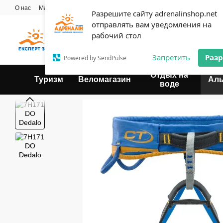
Перейти к основному контенту
О нас
Мастерская
Прокат
Блог
Контактная информация
Опла
Разрешите сайту adrenalinshop.net
Пользовательское соглашение
отправлять вам уведомления на
Эксперт твоего отдыха
рабочий стол
Запретить
Раз
Powered by SendPulse
Отдых на
Туризм
Веломагазин
Ал
воде