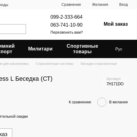
Сравнение
Желания
Вход
енды
099-2-333-664
Мой заказ
063-741-10-90
Перезвонить вам?
имний
Спортивные
Милитари
Рус
спорт
товары
е для альпинизма
Страховочные системы
Беседки страховочные
ss L Беседка (СТ)
Артикул
7H171DO
К сравнению
В желания
тельной скидки
каз