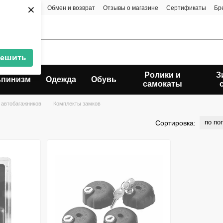
×
та и доставка
Обмен и возврат
Отзывы о магазине
Сертификаты
Бр
решить
Ролики и
З
ьпинизм
Одежда
Обувь
самокаты
 автобагажников
Комплекты замков
по по
Сортировка: