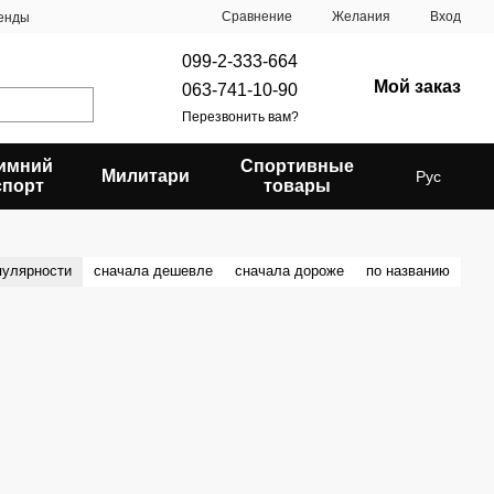
Сравнение
Желания
Вход
енды
099-2-333-664
Мой заказ
063-741-10-90
Перезвонить вам?
имний
Спортивные
Милитари
Рус
спорт
товары
пулярности
сначала дешевле
сначала дороже
по названию