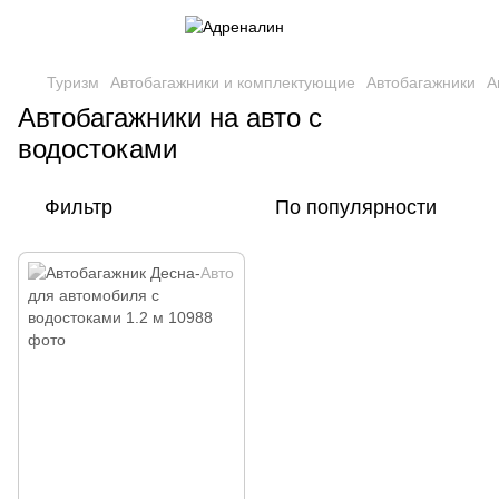
Туризм
Автобагажники и комплектующие
Автобагажники
А
Автобагажники на авто с
водостоками
Фильтр
По популярности