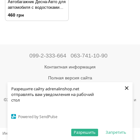
Автобагажник Десна-Авто для
автомобиля с водостоками
1.2 м
460 грн
099-2-333-664
063-741-10-90
Контактная информация
Полная версия сайта
×
Разрешите сайту adrenalinshop.net
Карта сайта
отправлять вам уведомления на рабочий
©2004-2024 Адреналин –
магазин туристического снаряжения и
стол
товаров для активного отдыха
Укр
Рус
Powered by SendPulse
Разрешить
Запретить
Интернет-магазин создан с Хорошоп