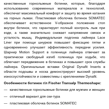
качественные горнолыжные ботинки, которые, благодаря
использованию современных материалов и технологий,
обеспечат максимальный комфорт и защиту во время катания
на горных лыжах. Пластиковая оболочка ботинок SOMATEC
обеспечивает естественное V-образное положение стоп
внутри ботинок, что гарантирует полный контроль лыж при
езде, а также значительно снижает напряжение связок и
усталость мышц. Индивидуальная подгонка лайнера Lace
Liner при помощи шнурков повышает фиксацию пятки и
одновременно улучшает эффективность передачи усилия.
Шарнир Motion Support в голенище лайнера отвечает за
практически свободный изгиб голенища при ходьбе, что
облегчает передвижение в ботинках и повышает срок службы
лайнера. Оригинальные вставки Original Dynafit Inserts в
области подошвы и носка демонстрируют высокий уровень
износоустойчивости и совместимы с креплениями Dynafit.
Особенности ботинок г/л Fischer Transalp Thermoshape:
качественные горнолыжные ботинки для мужчин и женщин
отличный вариант для ски-тура
пластиковая оболочка ботинок SOMATEC