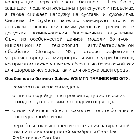
конструкция верхней части ботинок - Flex Collar,
защищает лодыжки женщины при спусках и подъемах,
а также снижает нагрузку на суставы и сухожилья.
Система 3F System надежно фиксирует стопы и
лодыжки с боков, тем самым уменьшая трение и не
допуская возникновения болезненных ощущений.
Одна из особенностей данной модели ботинок -
инновационная технология антибактериальной
обработки Cleansport NXT, которая эффективно
устраняет вредные микроорганизмы внутри ботинок,
но при этом также является абсолютно безопасной как
для здоровья человека, так и для окружающей среды.
Особенности ботинок Salewa WS MTN TRAINER MID GTX:
комфортная женская модель
отлично подойдут для треккинга, туристических
походов, путешествий в холодную пору года
стильный внешний вид позволяет носить ботинки в
повседневной жизни
верх ботинок выполнен из сочетания натуральной
замши и микропористой мембраны Gore-Tex
Performance Comfort