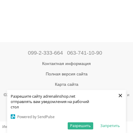
099-2-333-664
063-741-10-90
Контактная информация
Полная версия сайта
Карта сайта
×
©2004-2024 Адреналин –
магазин туристического снаряжения и
Разрешите сайту adrenalinshop.net
товаров для активного отдыха
отправлять вам уведомления на рабочий
стол
Укр
Рус
Powered by SendPulse
Разрешить
Запретить
Интернет-магазин создан с Хорошоп