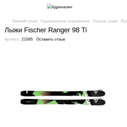
Зимний спорт
Горнолыжное снаряжение
Горные лыжи
Лыж
Лыжи Fischer Ranger 98 Ti
Артикул:
21585
Оставить отзыв