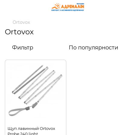
Ortovox
Ortovox
Фильтр
По популярности
Щуп лавинный Ortovox
Probe 240 light