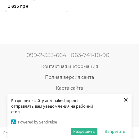
1 635 грн
099-2-333-664
063-741-10-90
Контактная информация
Полная версия сайта
Карта сайта
×
©2004-2024 Адреналин –
магазин туристического
Разрешите сайту adrenalinshop.net
снаряжения и товаров для активного отдыха
отправлять вам уведомления на рабочий
стол
Укр
Рус
Powered by SendPulse
Разрешить
Запретить
Интернет-магазин создан с Хорошоп