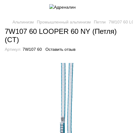
Альпинизм
Промышленный альпинизм
Петли
7W107 60 L
7W107 60 LOOPER 60 NY (Петля)
(CT)
Артикул:
7W107 60
Оставить отзыв