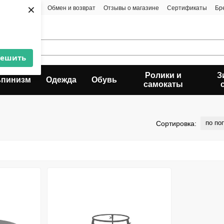
×
та и доставка
Обмен и возврат
Отзывы о магазине
Сертификаты
Бр
решить
Ролики и
З
ьпинизм
Одежда
Обувь
самокаты
по по
Сортировка: