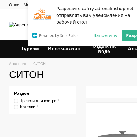
Перейти к основному контенту
О нас
Мастерская
Прокат
Блог
Контактная информация
Опла
Разрешите сайту adrenalinshop.net
Пользовательское соглашение
отправлять вам уведомления на
Эксперт твоего отдыха
рабочий стол
Запретить
Раз
Powered by SendPulse
Отдых на
Туризм
Веломагазин
Ал
воде
Адреналин
СИТОН
СИТОН
Раздел
Треноги для костра
1
Котелки
1