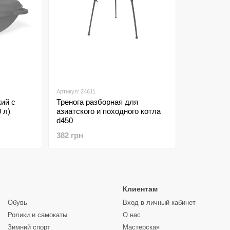
Артикул: 24611
ий с
Тренога разборная для
 л)
азиатского и походного котла
d450
382 грн
Клиентам
Обувь
Вход в личный кабинет
Ролики и самокаты
О нас
Зимний спорт
Мастерская