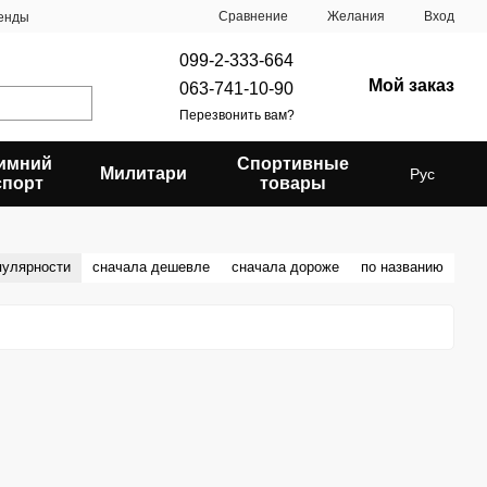
Сравнение
Желания
Вход
енды
099-2-333-664
Мой заказ
063-741-10-90
Перезвонить вам?
имний
Спортивные
Милитари
Рус
спорт
товары
пулярности
сначала дешевле
сначала дороже
по названию