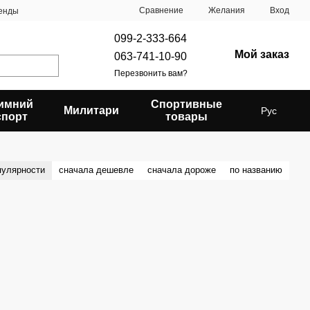
Сравнение
Желания
Вход
енды
099-2-333-664
Мой заказ
063-741-10-90
Перезвонить вам?
имний
Спортивные
Милитари
Рус
спорт
товары
пулярности
сначала дешевле
сначала дороже
по названию