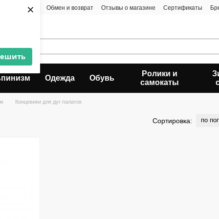
×
та и доставка
Обмен и возврат
Отзывы о магазине
Сертификаты
Бр
решить
Ролики и
З
ьпинизм
Одежда
Обувь
самокаты
ам
Концевики для дуг палаток
по по
Сортировка: