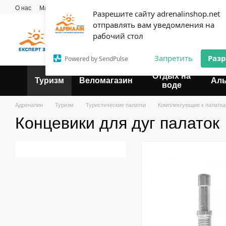
Перейти к основному контенту
О нас
Мастерская
Прокат
Блог
Контактная информация
Опла
Разрешите сайту adrenalinshop.net
Пользовательское соглашение
отправлять вам уведомления на
Эксперт твоего отдыха
рабочий стол
Запретить
Раз
Powered by SendPulse
Отдых на
Туризм
Веломагазин
Ал
воде
Адреналин
Туризм
Туристические палатки
Комплектующие к палатк
Концевики для дуг палаток