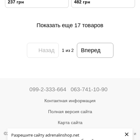
237 грн
482 грн
Показать еще 17 товаров
Назад
Вперед
1
из 2
099-2-333-664
063-741-10-90
Контактная информация
Полная версия сайта
Карта сайта
×
©2004-2024 Адреналин –
магазин туристического снаряжения и
Разрешите сайту adrenalinshop.net
товаров для активного отдыха