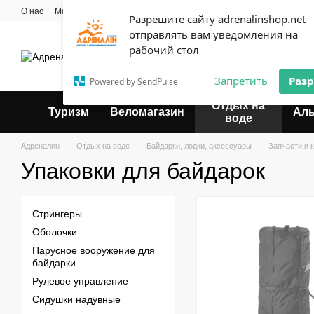
Перейти к основному контенту
О нас
Мастерская
Прокат
Блог
Контактная информация
Опла
Разрешите сайту adrenalinshop.net
Пользовательское соглашение
отправлять вам уведомления на
Эксперт твоего отдыха
рабочий стол
Запретить
Раз
Powered by SendPulse
Отдых на
Туризм
Веломагазин
Ал
воде
Адреналин
Отдых на воде
Байдарки, лодки, аксессуары
Запчасти и 
Упаковки для байдарок
Стрингеры
Оболочки
Парусное вооружение для
байдарки
Рулевое управление
Сидушки надувные