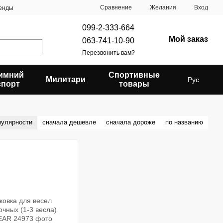
Сравнение
Желания
Вход
енды
099-2-333-664
Мой заказ
063-741-10-90
Перезвонить вам?
имний
Спортивные
Милитари
Рус
спорт
товары
пулярности
сначала дешевле
сначала дороже
по названию