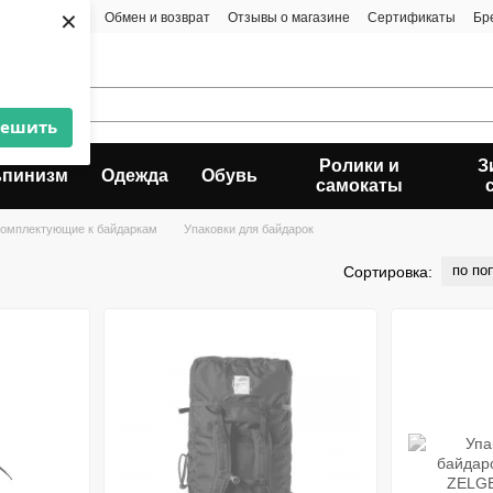
×
та и доставка
Обмен и возврат
Отзывы о магазине
Сертификаты
Бр
решить
Ролики и
З
ьпинизм
Одежда
Обувь
самокаты
комплектующие к байдаркам
Упаковки для байдарок
по по
Сортировка: