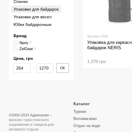
Спинки
Упаковки для байдарок
Упаковки для весел
Юбки байдарочные
Бренд
Артикул: 2550
Упаковка для каркас
Neris
2
байдарок NERIS
ZelGear
1
Цена, грн
1 270 грн
От Цена, грн
До Цена, грн
OK
Каталог
Туризм
©2004-2024 Адреналин –
Веломагазин
магазин туристического
снаряжения и товаров для
Отдых на воде
активного отдыха